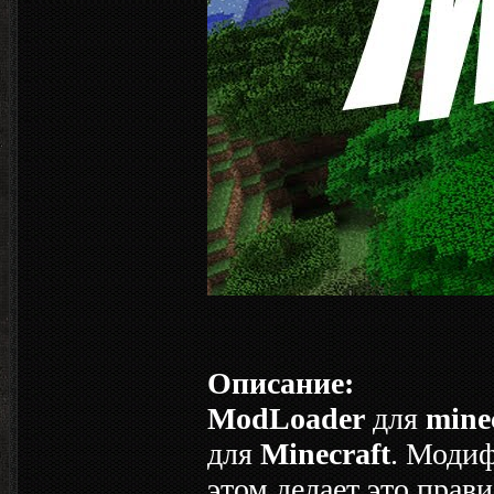
Описание:
ModLoader
для
minec
для
Minecraft
. Моди
этом делает это прав