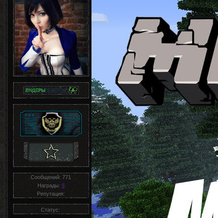
Сообщений:
771
Награды:
5
Репутация:
Статус: