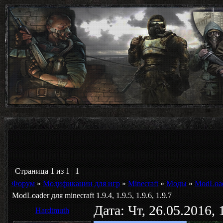
Страница
1
из
1
1
Форум
»
Модификации для игр
»
Minecraft
»
Моды
»
ModLoade
ModLoader для minecraft 1.9.4, 1.9.5, 1.9.6, 1.9.7
Дата: Чт, 26.05.2016,
Hardtmuth