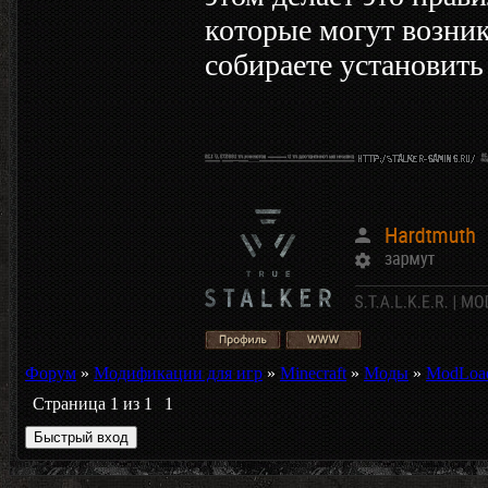
которые могут возник
собираете установит
Форум
»
Модификации для игр
»
Minecraft
»
Моды
»
ModLoade
Страница
1
из
1
1