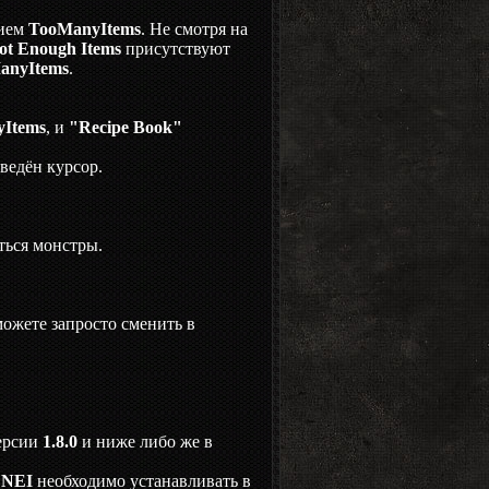
нием
TooManyItems
. Не смотря на
ot Enough Items
присутствуют
anyItems
.
Items
, и
"Recipe Book"
ведён курсор.
ться монстры.
ожете запросто сменить в
ерсии
1.8.0
и ниже либо же в
е
NEI
необходимо устанавливать в