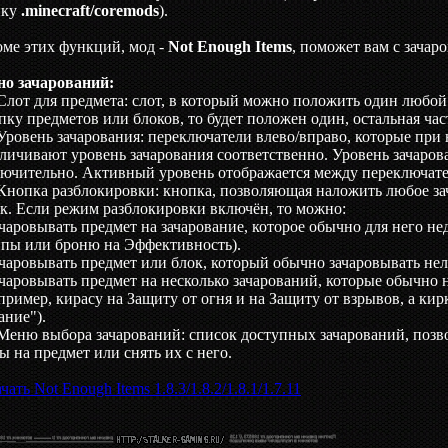
пку
.minecraft/coremods
).
ме этих функций, мод -
Not Enough Items
, поможет вам с зачар
но зачарований:
лот для предмета: слот, в который можно положить один любой 
пку предметов или блоков, то будет положен один, остальная част
ровень зачарования: переключатели влево/вправо, которые при
личивают уровень зачарования соответственно. Уровень зачарова
ючительно. Активный уровень отображается между переключат
нопка разблокировки: кнопка, позволяющая наложить любое за
к. Если режим разблокировки включён, то можно:
чаровывать предмет на зачарование, которое обычно для него не
пы или броню на Эффективность).
чаровывать предмет или блок, который обычно зачаровывать нель
чаровывать предмет на несколько зачарований, которые обычно
пример, кирасу на Защиту от огня и на Защиту от взрывов, а ки
ание").
еню выбора зачарований: список доступных зачарований, поз
ы на предмет или снять их с него.
чать Not Enough Items 1.8.3/1.8.2/1.8.1/1.7.11