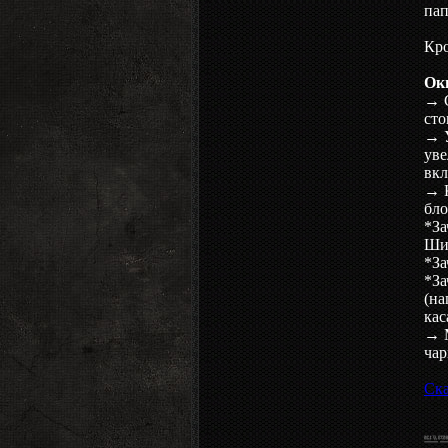
па
Кро
Ок
→ С
сто
→ У
уве
вкл
→ К
бло
*За
Ши
*За
*За
(на
кас
→ М
чар
Ска