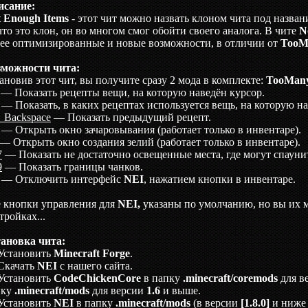
исание:
 Enough Items
- этот чит можно назвать клоном чита под назва
что это клон, он во многом смог обойти своего аналога. В чите
N
ее оптимизированные и новые возможности, в отличии от
TooM
зможности чита:
ановив этот чит, вы получите сразу 2 мода в комплекте:
TooMany
— Показать рецепты вещи, на которую наведён курсор.
— Показать, в каких рецептах используется вещь, на которую на
 Backspace
— Показать предыдущий рецепт.
— Открыть окно зачаровывания (работает только в инвентаре).
— Открыть окно создания зелий (работает только в инвентаре).
7
— Показать не достаточно освещенные места, где могут спауни
9
— Показать границы чанков.
— Отключить интерфейс
NEI
, нажатием кнопки в инвентаре.
 кнопки управления для
NEI,
указаны по умолчанию, но вы их м
тройках...
ановка чита:
Установить
Minecraft Forge
.
Скачать
NEI
с нашего сайта.
Установить
CodeChickenCore
в папку
.minecraft/сoremods
для в
пку
.minecraft/mods
для версии
1.6
и выше.
Установить
NEI
в папку
.minecraft/mods
(в версии
[1.8.0]
и ниж