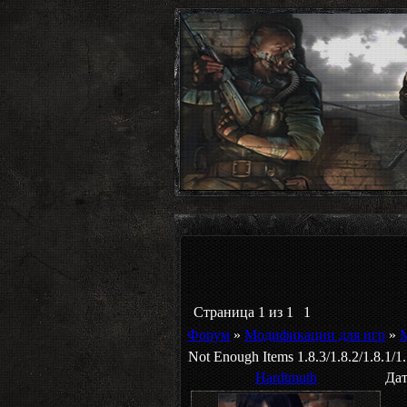
Страница
1
из
1
1
Форум
»
Модификации для игр
»
M
Not Enough Items 1.8.3/1.8.2/1.8.1/1.
Hardtmuth
Дат