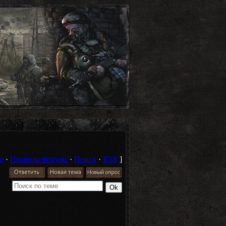
и
·
Правила форума
·
Поиск
·
RSS
]