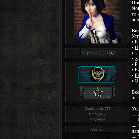
Оп
Not
то 
бол
Во
Уст
•
R
•
U
•
←
•
X
•
P
•
F
•
F
•
O
Все
нас
Уст
Сообщений:
771
→ 
Награды:
5
Репутация:
→ 
→ 
Статус:
па
→ 