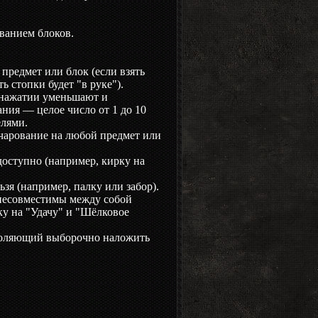
ованием блоков.
предмет или блок (если взять
ь стопки будет "в руке").
 нажатии уменьшают и
ния — целое число от 1 до 10
елями.
чарование на любой предмет или
доступно (например, кирку на
зя (например, палку или забор).
 несовместимы между собой
рку на "Удачу" и "Шёлковое
воляющий выборочно наложить