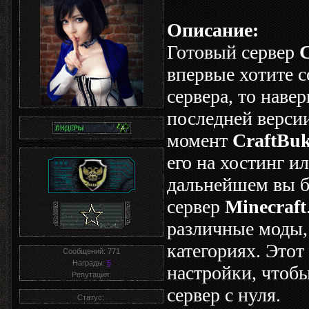
Описание:
Готовый сервер
C
впервые хотите с
сервера, то наве
последней верси
момент
CraftBuk
его на хостинг и
дальнейшем вы б
сервер
Minecraft
различные моды,
категориях. Этот
Сообщений:
771
Награды:
5
настройки, чтобы
Репутация:
сервер с нуля.
Статус: