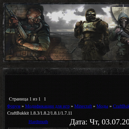
Страница
1
из
1
1
Форум
»
Модификации для игр
»
Minecraft
»
Моды
»
CraftBuk
CraftBukkit 1.8.3/1.8.2/1.8.1/1.7.11
Дата: Чт, 03.07.
Hardtmuth