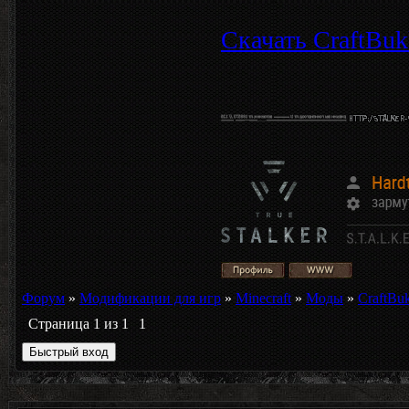
Скачать CraftBukki
Форум
»
Модификации для игр
»
Minecraft
»
Моды
»
CraftBuk
Страница
1
из
1
1