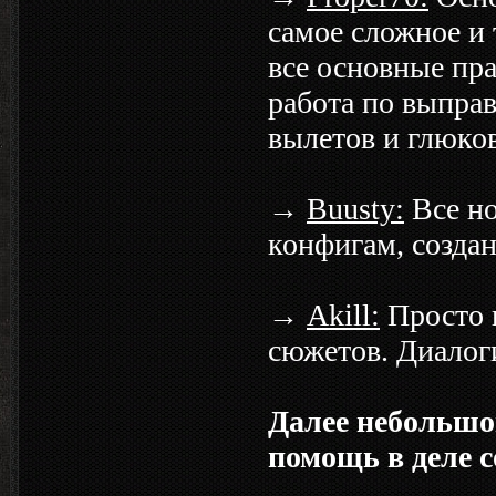
самое сложное и
все основные пр
работа по выпра
вылетов и глюков
→
Buusty:
Все но
конфигам, создан
→
Akill:
Просто н
сюжетов. Диалог
Далее небольшой
помощь в деле 