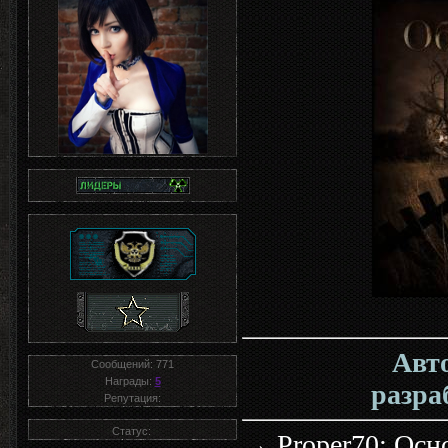
Авт
Сообщений:
771
Награды:
5
разра
Репутация:
Статус:
→
Proper70:
Осно