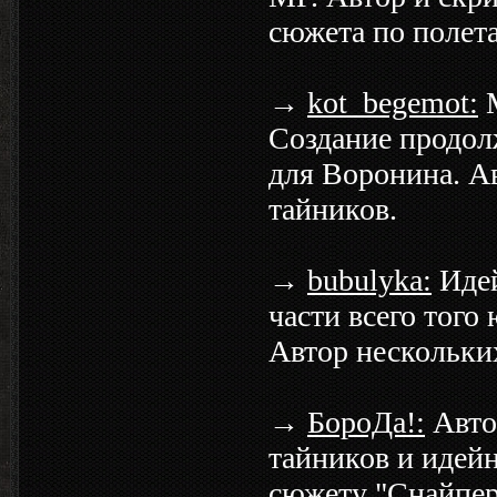
сюжета по полет
→
kot_begemot:
М
Создание продол
для Воронина. А
тайников.
→
bubulyka:
Идей
части всего того
Автор нескольки
→
БороДа!:
Авто
тайников и идей
сюжету "Снайпер