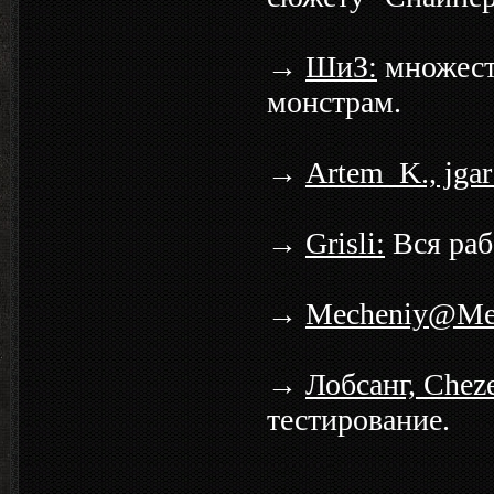
→
ШиЗ:
множест
монстрам.
→
Artem_K., jgar
→
Grisli:
Вся раб
→
Mecheniy@Mec
→
Лобсанг, Cheze
тестирование.