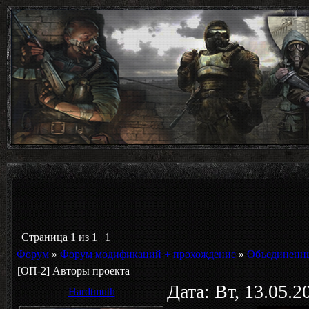
Страница
1
из
1
1
Форум
»
Форум модификаций + прохождение
»
Объединенны
[ОП-2] Авторы проекта
Дата: Вт, 13.05.
Hardtmuth