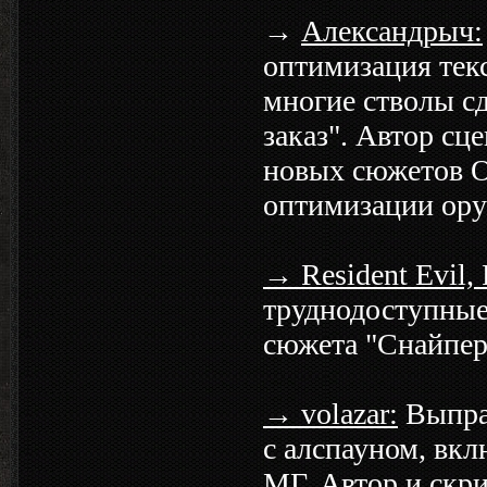
→
Александрыч:
оптимизация текс
многие стволы с
заказ". Автор сц
новых сюжетов О
оптимизации оруж
→ Resident Evil,
труднодоступные
сюжета "Снайпер
→ volazar:
Выправ
с алспауном, вкл
МГ. Автор и скр