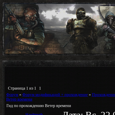
Страница
1
из
1
1
Форум
»
Форум модификаций + прохождение
»
Прохождени
Ветер времени
Гид по прохождению Ветер времени
Дата: Вс, 22
Hardtmuth