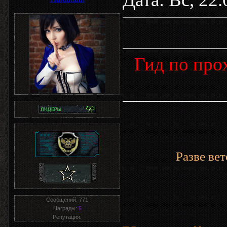
Гид по про
Разве ве
Сообщений:
771
Награды:
5
Репутация: