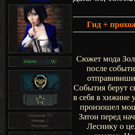
Гид + прохо
Сюжет мода Золо
после событи
отправивишис
События берут с
в себя в хижине у
произошел мощ
Затон перед на
Сообщений:
771
Награды:
5
Леснику о це
Репутация: