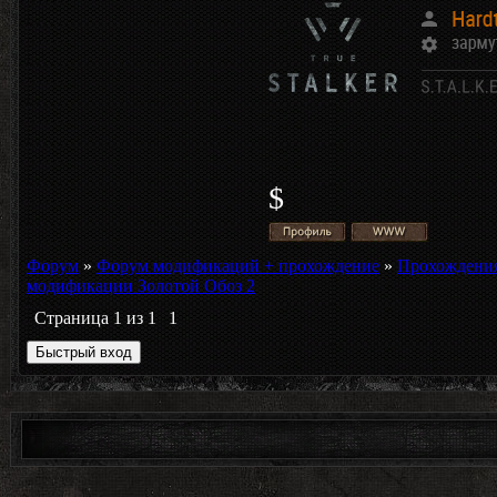
$
Форум
»
Форум модификаций + прохождение
»
Прохождени
модификации Золотой Обоз 2
Страница
1
из
1
1