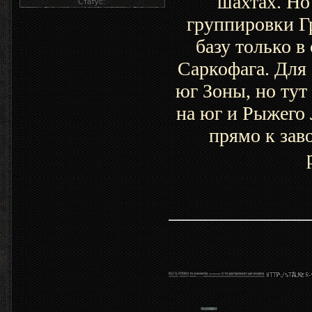
шахтах. Но
Статус:
группировки Гр
базу только в
Саркофага. Для
юг Зоны, но тут
на юг и Рыжего 
прямо к зав