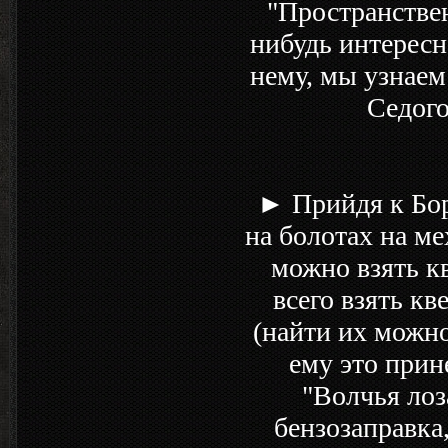
"Пространствен
нибудь интересн
нему, мы узнаем
Седого
► Прийдя к Боро
на болотах на ме
можно взять к
всего взять к
(найти их можно
ему это прин
"Волчья лоз
бензозаправка,