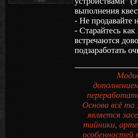
устройствами" (э
Статус:
выполнения квест
- Не продавайте
- Старайтесь как
встречаются дово
подзаработать оч
Моди
дополнением
переработать
Основа всё та 
является зас
тайники, арте
особенностей 