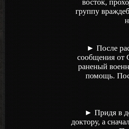
восток, прохо
группу враждеб
н
► После рас
сообщения от С
раненый военн
помощь. Пос
► Придя в д
доктору, а снача