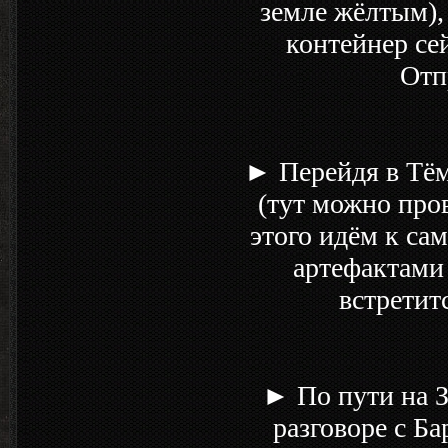
земле жёлтым), 
контейнер се
Отп
► Перейдя в Тём
(тут можно пров
этого идём к са
артефактами 
встретит
► По пути на З
разговоре с Б