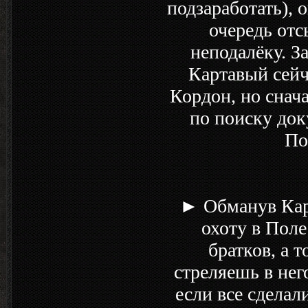
подзаработать), 
очередь отс
неподалёку. З
Картавый сейч
Кордон, но снач
по поиску док
По
► Обманув Карт
охоту в Поле
братков, а т
стреляешь в нег
если все сделал