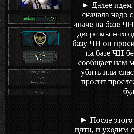
► Далее идем 
сначала надо 
иначе на базе ЧН
дворе мы наход
базу ЧН он прос
на базе ЧН б
сообщает нам м
убить или спас
Сообщений:
771
Награды:
5
просит просле
Репутация:
бу
Статус:
► После этого 
идти, и уходим 