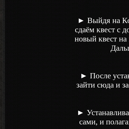
► Выйдя на Ко
сдаём квест с 
новый квест на 
Даль
► После устан
зайти сюда и з
► Устанавлива
сами, и полаг