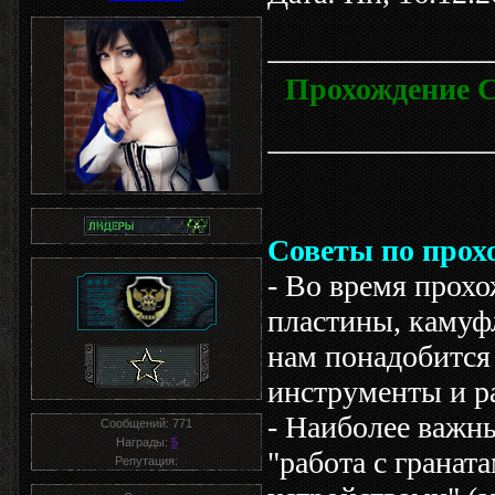
Прохождение 
Советы по прох
- Во время прохо
пластины, камуф
нам понадобится 
инструменты и р
- Наиболее важны
Сообщений:
771
Награды:
5
"работа с гранат
Репутация: