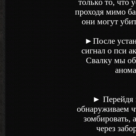
только то, что 
проходя мимо ба
они могут убит
►После устан
сигнал о пси а
Свалку мы об
анома
► Перейдя п
обнаруживаем чт
зомбировать, 
через забо