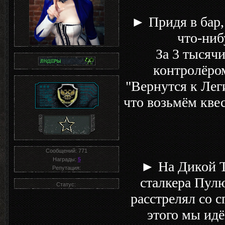
► Придя в бар,
что-ниб
За 3 тысячи
контролёром
"Вернутся к Лег
что возьмём квес
Сообщений:
771
Награды:
5
► На Дикой Т
Репутация:
сталкера Пулю
Статус:
расстрелял со с
этого мы идё