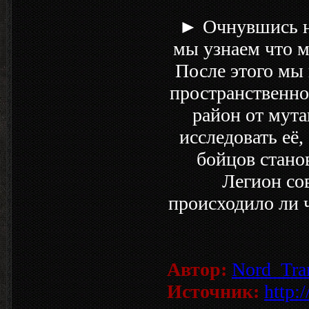
► Очнувшись на
мы узнаем что 
После этого мы
пространственно
район от мута
исследовать её,
бойцов станов
Легион сов
происходило ли 
Автор:
Nord_Tra
Источник:
http: