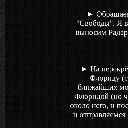
► Обращаемс
"Свободы". Я 
выносим Радар 
► На перекрёс
Флориду (с
ближайших мон
Флоридой (но ч
около него, и по
и отправляемся 