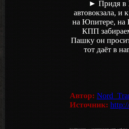
► Придя в 
автовокзала, и
на Юпитере, на
КПП забираем
Пашку он просит
тот даёт в н
Автор:
Nord_Tra
Источник:
http: