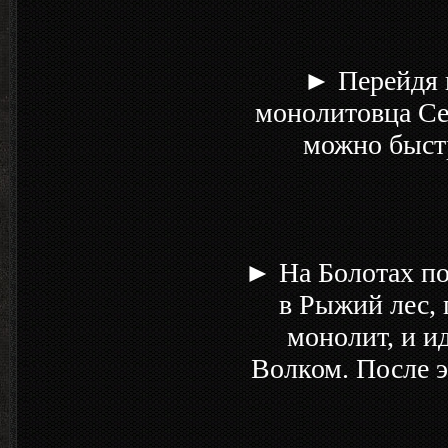
► Перейдя 
монолитовца Сен
можно быстр
► На Болотах по
в Рыжий лес, 
монолит, и и
Волком. После э