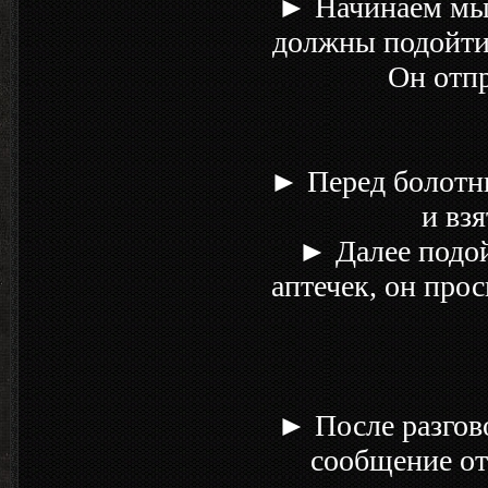
► Начинаем мы 
должны подойти 
Он отпр
► Перед болотны
и вз
► Далее подой
аптечек, он прос
► После разгов
сообщение от