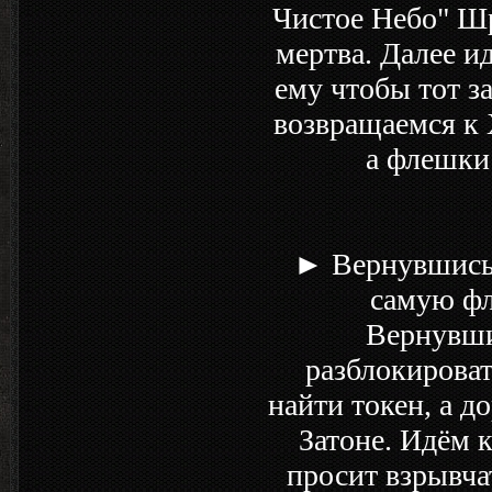
Чистое Небо" Шр
мертва. Далее и
ему чтобы тот за
возвращаемся к 
а флешки 
► Вернувшись 
самую фл
Вернувши
разблокироват
найти токен, а д
Затоне. Идём к
просит взрывчат