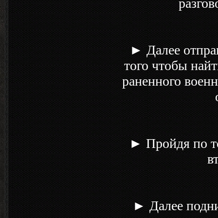
разгов
► Далее отпра
того чтобы най
раненного военн
► Пройдя по т
в
► Далее подни