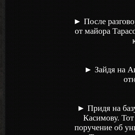
► После разгово
от майора Тарасо
► Зайдя на Аг
отн
► Придя на баз
Касимову. Тот
поручение об ун