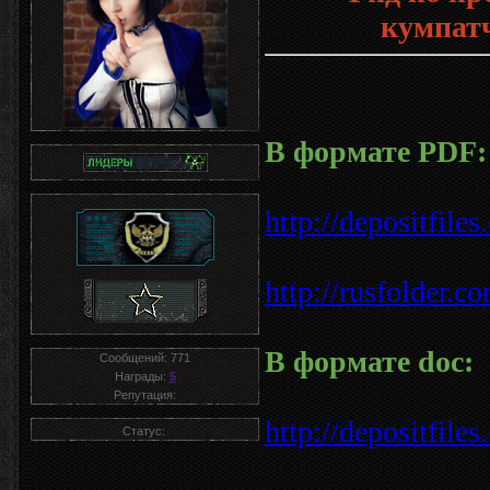
кумпат
В формате PDF:
http://depositfile
http://rusfolder.
В формате doc:
Сообщений:
771
Награды:
5
Репутация:
http://depositfile
Статус: