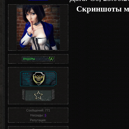
Скриншоты ме
Сообщений:
771
Награды:
5
Репутация: