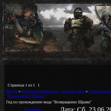
Страница
1
из
1
1
Форум
»
Форум модификаций + прохождение
»
Прохождени
"Возвращение Шрама"
Гид по прохождению мода "Возвращение Шрама"
Дата: Сб, 23.06.
Hardtmuth