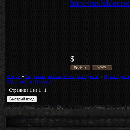
http://rusfolder.
$
Форум
»
Форум модификаций + прохождение
»
Прохождени
"Возвращение Шрама"
Страница
1
из
1
1