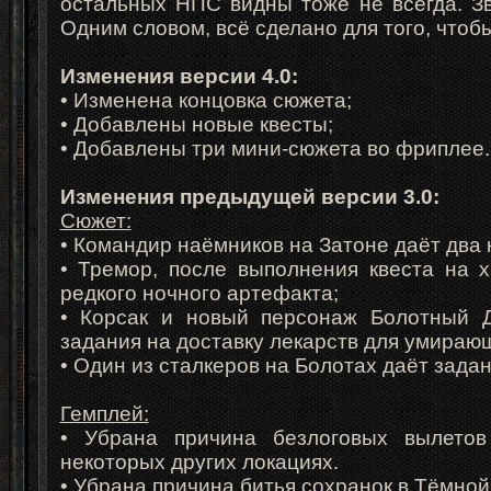
остальных НПС видны тоже не всегда. Зв
Одним словом, всё сделано для того, что
Изменения версии 4.0:
• Изменена концовка сюжета;
• Добавлены новые квесты;
• Добавлены три мини-сюжета во фриплее.
Изменения предыдущей версии 3.0
:
Сюжет:
• Командир наёмников на Затоне даёт два 
• Тремор, после выполнения квеста на х
редкого ночного артефакта;
• Корсак и новый персонаж Болотный 
задания на доставку лекарств для умирающ
• Один из сталкеров на Болотах даёт задан
Гемплей:
• Убрана причина безлоговых вылето
некоторых других локациях.
• Убрана причина битья сохранок в Тёмной