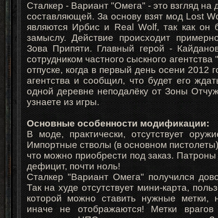
Сталкер - Вариант "Омега" - это взгляд н
составляющей. За основу взят мод Lost Wor
являются Ирбис и Real Wolf, так как он
замыслу. Действие происходит примерн
Зова Припяти. Главный герой - Кайданов
сотрудником частного сыскного агентства "
отпуске, когда в первый день осени 2012 
агентства и сообщил, что будет его ждат
одной деревне неподалёку от Зоны Отчуж
узнаете из игры.
Основные особенности модификации
:
В моде, практически, отсутствует оружи
Импортные стволы (в основном пистолеты)
что можно приобрести под заказ. Патроны
дефицит, почти ноль!
Сталкер "Вариант Омега" получился дов
Так на худе отсутствует мини-карта, поль
которой можно ставить нужные метки, н
иначе не отображаются! Метки врагов 