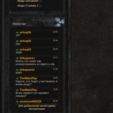
Моды Survarium
[0]
Моды Cталкер 2
[0]
Мини-чат
Для добавления необходима
авторизация