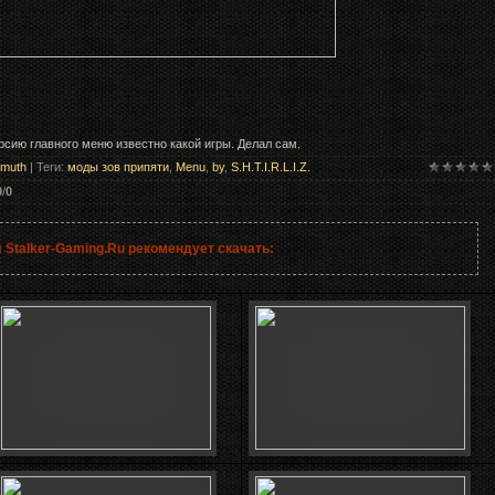
ию главного меню известно какой игры. Делал сам.
tmuth
|
Теги
:
моды зов припяти
,
Menu
,
by
,
S.H.T.I.R.L.I.Z.
0
/
0
 Stalker-Gaming.Ru рекомендует скачать: