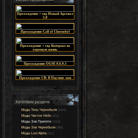
Прохождение + гид Новый Арсенал
5.0
Прохождение Call of Chernobyl
Прохождение + гид Контракт на
хорошую жизнь
Прохождение OGSE 0.6.9.3
Прохождение СВ: В Паутине лжи
Категории раздела
Моды Тень Чернобыля
[1416]
Моды Чистое Небо
[424]
Моды Зов Припяти
[1019]
Моды Зов Чернобыля
[390]
Моды Lost Alpha
[112]