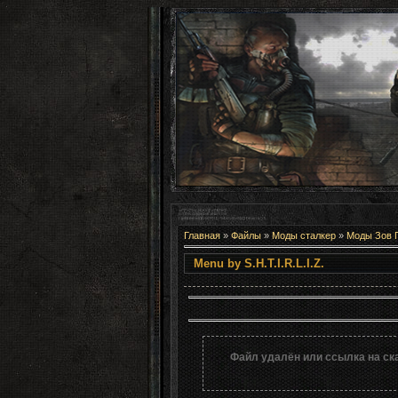
Главная
»
Файлы
»
Моды сталкер
»
Моды Зов 
Menu by S.H.T
Файл удалён или ссылка на ск