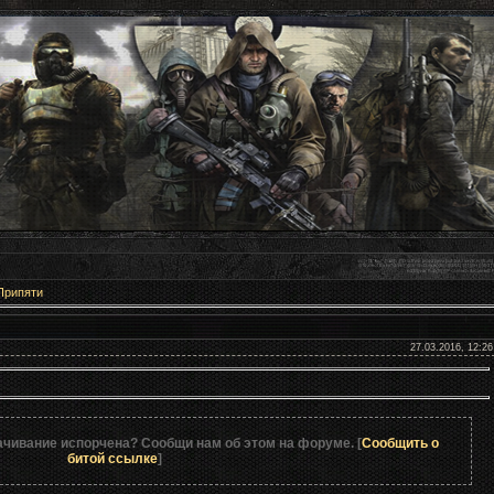
Припяти
.I.R.L.I.Z.
27.03.2016, 12:26
ачивание испорчена? Сообщи нам об этом на форуме. [
Сообщить о
битой ссылке
]