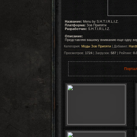
Название:
Menu by S.H.T.I.R.L.I.Z.
Платформа:
Зов Припяти
Разработчик:
S.H.T.I.R.L.I.Z.
Описание:
Представляю вашему вниманию еще одну верс
Категория
:
Моды Зов Припяти
|
Добавил
:
Hard
Просмотров
:
1724
|
Загрузок
:
587
|
Рейтинг
:
0.
Портал