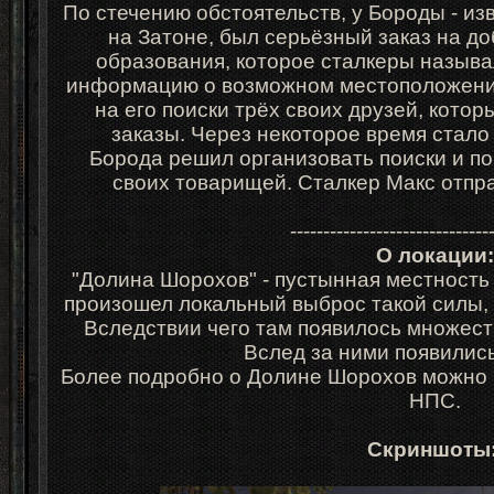
По стечению обстоятельств, у Бороды - и
на Затоне, был серьёзный заказ на д
образования, которое сталкеры называ
информацию о возможном местоположении
на его поиски трёх своих друзей, кот
заказы. Через некоторое время стало 
Борода решил организовать поиски и по
своих товарищей. Сталкер Макс отпр
------------------------------
О локации
:
"Долина Шорохов" - пустынная местность 
произошел локальный выброс такой силы, 
Вследствии чего там появилось множес
Вслед за ними появилис
Более подробно о Долине Шорохов можно б
НПС.
Cкриншоты