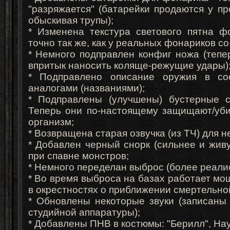
"разряжается" (батарейки продаются у п
обыскивая трупы);
* Изменена текстура светового пятна ф
точно так же, как у реальных фонариков со
* Немного подправлен конфиг ножа (тепе
впритык наносить коляще-режущие удары)
* Подправлено описание оружия в со
аналогами (названиями);
* Подправлены (улучшены) бустерные св
Теперь они по-настоящему защищают/уби
организм;
* Возвращена старая озвучка (из ТЧ) для 
* Добавлен черный снорк (сильнее и жив
при спавне монстров;
* Немного переделан выброс (более реалис
* Во время выброса на базах работает м
в окрестностях о приближении смертельной
* Обновлены некоторые звуки (записаны
студийной аппаратуры);
* Добавлены ПНВ в костюмы: "Берилл", Нау