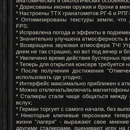
анатомических и биологических особеннос
* Дорисованы иконки оружия и брони в мен
* Настроены ТТХ гранатометов РГ-6 и РПГ-
* Оптимизированы текстуры земли, что 
FPS;
* Исправлена погода и эффекты в подземел
* Значительно улучшена атмосферность в 
* Возвращена звуковая атмосфера ТЧ! Утр
днем не так страшно, но вот под вечер и бли
* Увеличено время действия бустерных пр
* Теперь для открытия консерв требуется 
* После получения достижения "Отмече
использовать где угодно;
* Интерфейс максимально приближен к ат
* Можно отключать/включать магнитофоны 
* Сталкеры стали чаще общаться между 
вслух;
* Герман торгует с самого начала, без вып
* Некоторые ключевые персонажи теперь
жизни "лагеря" - выражают свое мнение
другими сталкерами, оценивают игру на 