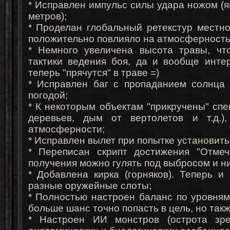
* Исправлен импульс силы удара ножом (я
метров);
* Проделан глобальный ретекстур местност
положительно повлияло на атмосферность
* Немного увеличена высота травы, ч
тактики ведения боя, да и вообще инте
теперь "прячутся" в траве =)
* Исправлен баг с пропаданием солнца 
погодой;
* К некоторым объектам "прикручены" сп
деревьев, дым от вертолетов и т.д.)
атмосферности;
* Исправлен вылет при попытке установить
* Переписан скрипт достижения "Отмеч
получения можно гулять под выбросом и ни
* Добавлена кирка (горняков). Теперь 
разные оружейные слоты;
* Полностью настроен баланс по уровням
больше шанс точно попасть в цель, но так
* Настроен ИИ монстров (острота зр