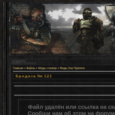
Главная
»
Файлы
»
Моды сталкер
»
Моды Зов Припяти
Б.р.о.д.я.г.а. Ver. 1.2
Файл удалён или ссылка на с
Сообщи нам об этом на форуме