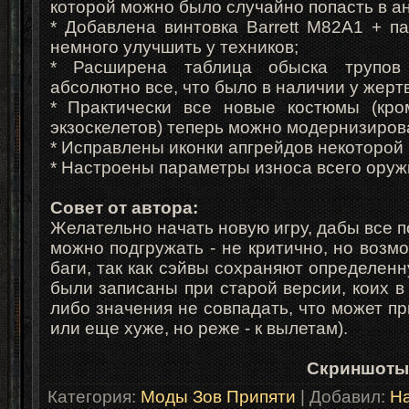
которой можно было случайно попасть в а
* Добавлена винтовка Barrett M82A1 + п
немного улучшить у техников;
* Расширена таблица обыска трупов 
абсолютно все, что было в наличии у жертв
* Практически все новые костюмы (кро
экзоскелетов) теперь можно модернизирова
* Исправлены иконки апгрейдов некоторой 
* Настроены параметры износа всего оруж
Совет от автора:
Желательно начать новую игру, дабы все 
можно подгружать - не критично, но воз
баги, так как сэйвы сохраняют определен
были записаны при старой версии, коих в
либо значения не совпадать, что может пр
или еще хуже, но реже - к вылетам).
Скриншоты
Категория
:
Моды Зов Припяти
|
Добавил
:
Ha