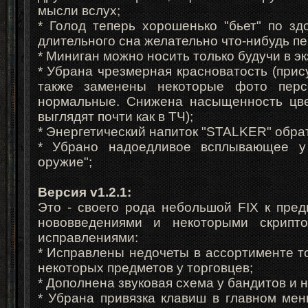
мысли вслух;
* Голод теперь хорошенько "бьет" по зд
длительного сна желательно что-нибудь пе
* Миниган можно носить только будучи в эк
* Убрана чрезмерная красноватость (прис
также заменены некоторые фото перс
нормальные. Снижена насыщенность цве
выглядят почти как в ТЧ);
* Энергетический напиток "STALKER" обрат
* Убрано надоедливое всплывающее у
оружие";
Версия v1.2.1:
Это - своего рода небольшой FIX к пре
нововведениями и некоторыми скрипт
исправлениями:
* Исправлены недочеты в ассортименте т
некоторых предметов у торговцев;
* Дополнена звуковая схема у бандитов и 
* Убрана привязка клавиш в главном мен