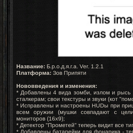
Название:
Б.р.о.д.я.г.а. Ver. 1.2.1
Платформа:
Зов Припяти
Нововведения и изменения:
* Добавлены 4 вида зомби, излом и рысь 
сталкерам; свои текстуры и звуки (кот "помог
* Исправлены и настроены HUDы при приц
всем оружии (мушки совпадают с цел
мониторов (16х9);
* Детектор "Прометей" теперь видит все т
* Добавлены батарейки для фонарика - те