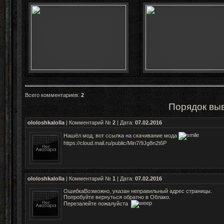
Всего комментариев
:
2
Порядок вы
ololoshkalolla
| Комментарий №
2
| Дата:
07.02.2016
Нашёл мод, вот ссылка на скачивание мода
https://cloud.mail.ru/public/Min7/9Jg8n2t6P
ololoshkalolla
| Комментарий №
1
| Дата:
07.02.2016
ОшибкаВозможно, указан неправильный адрес страницы.
Попробуйте вернуться обратно в Облако.
Перезалейте пожалуйста