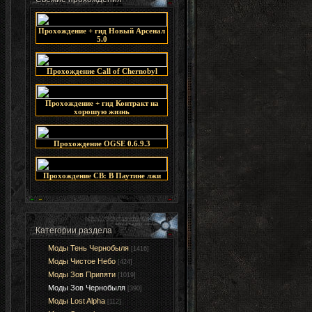
Прохождение + гид Новый Арсенал
5.0
Прохождение Call of Chernobyl
Прохождение + гид Контракт на
хорошую жизнь
Прохождение OGSE 0.6.9.3
Прохождение СВ: В Паутине лжи
Категории раздела
Моды Тень Чернобыля
[1416]
Моды Чистое Небо
[424]
Моды Зов Припяти
[1019]
Моды Зов Чернобыля
[390]
Моды Lost Alpha
[112]