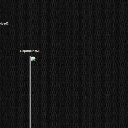
lved):
Скриншоты: