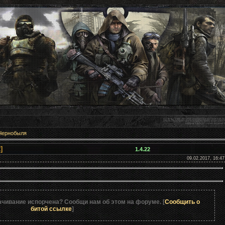
Чернобыля
ка XRS 1.1 [1.4.22]
1.4.22
09.02.2017, 16:47
ачивание испорчена? Сообщи нам об этом на форуме. [
Сообщить о
битой ссылке
]