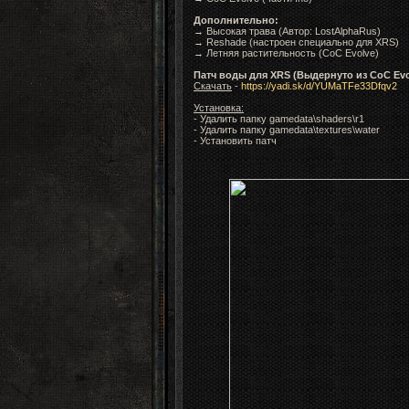
Дополнительно:
→ Высокая трава (Автор: LostAlphaRus)
→ Reshade (настроен специально для XRS)
→ Летняя растительность (CoC Evolve)
Патч воды для XRS (Выдернуто из CoC Evo
Скачать
-
https://yadi.sk/d/YUMaTFe33Dfqv2
Установка:
- Удалить папку gamedata\shaders\r1
- Удалить папку gamedata\textures\water
- Установить патч