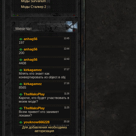
Моды Survarium
[0]
Моды Cталкер 2
[0]
Мини-чат
Для добавления необходима
авторизация