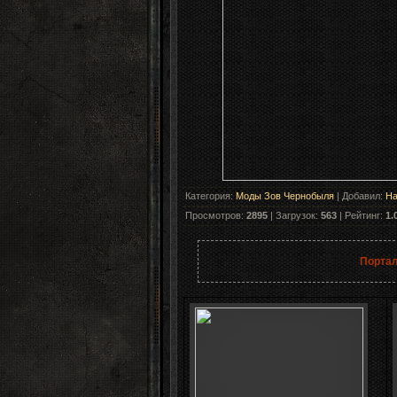
Категория
:
Моды Зов Чернобыля
|
Добавил
:
Ha
Просмотров
:
2895
|
Загрузок
:
563
|
Рейтинг
:
1.
Портал