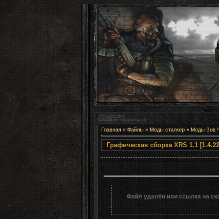
Главная
»
Файлы
»
Моды сталкер
»
Моды Зов 
Графическая сбор
Файл удалён или ссылка на ск