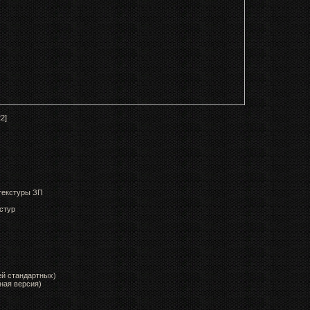
2]
 текстуры ЗП
стур
ей стандартных)
ная версия)