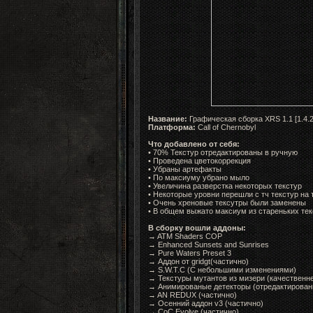
Название:
Графическая сборка XRS 1.1 [1.4.2
Платформа:
Call of Chernobyl
Что добавлено от себя:
•
70% Текстур отредактированы в ручную
• Проведена цветокоррекция
• Убраны артефакты
• По максиуму убрано мыло
• Увеличина разверстка некоторых текстур
• Некоторые уровни перешли с тч текстур на
• Очень хреновые тексутры были заменены
• В общем выжато максиум из стареньких тек
В сборку вошли аддоны:
→ ATM Shaders COP
→ Enhanced Sunsets and Sunrises
→ Pure Waters Preset 3
→ Аддон от gridgt(частично)
→ S.W.T.C (C небольшими изменениями)
→ Текстуры мутантов из мизери (качественн
→ Анимированые детекторы (отредактирован
→ AN REDUX (частично)
→ Осенний аддон v3 (частично)
→ CoC Evolve (частично)