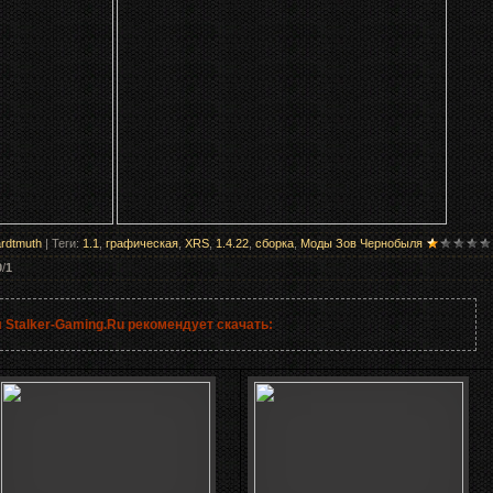
rdtmuth
|
Теги
:
1.1
,
графическая
,
XRS
,
1.4.22
,
сборка
,
Моды Зов Чернобыля
0
/
1
 Stalker-Gaming.Ru рекомендует скачать: