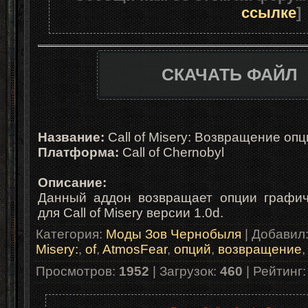
ссылке
]
СКАЧАТЬ ФАЙЛ
Название:
Call of Misery: Возвращение опци
Платформа:
Call of Chernobyl
Описание:
Данный аддон возвращает опции графич
для Call of Misery версии 1.0d.
Категория
:
Моды Зов Чернобыля
|
Добавил
Misery:
,
of
,
AtmosFear
,
опций
,
возвращение
Просмотров
:
1952
|
Загрузок
:
460
|
Рейтинг