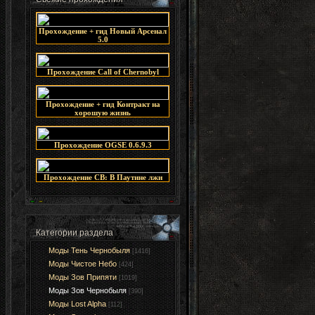
Прохождение + гид Новый Арсенал
5.0
Прохождение Call of Chernobyl
Прохождение + гид Контракт на
хорошую жизнь
Прохождение OGSE 0.6.9.3
Прохождение СВ: В Паутине лжи
Категории раздела
Моды Тень Чернобыля
[1416]
Моды Чистое Небо
[424]
Моды Зов Припяти
[1019]
Моды Зов Чернобыля
[390]
Моды Lost Alpha
[112]