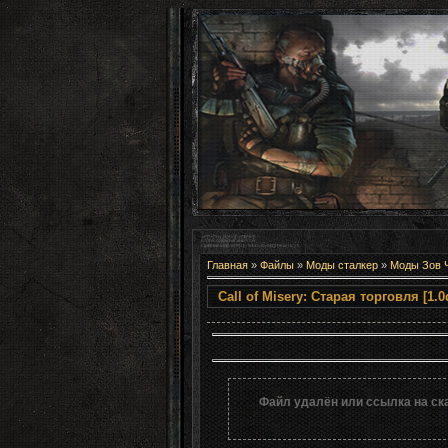
Главная
»
Файлы
»
Моды сталкер
»
Моды Зов 
Call of Misery: С
Файл удалён или ссылка на ск