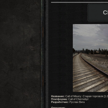
С
Название:
Call of Misery: Старая торговля [1.0
Платформа:
Call of Chernobyl
Разработчик:
Руслан Вига
Описание: