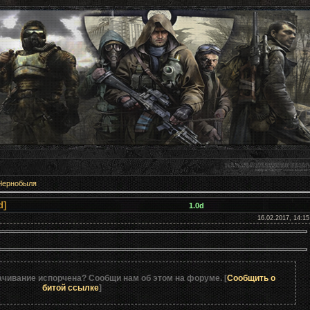
Чернобыля
тарая торговля [1.0d]
1.0d
16.02.2017, 14:15
ачивание испорчена? Сообщи нам об этом на форуме. [
Сообщить о
битой ссылке
]