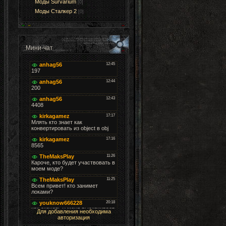
Моды Survarium
[0]
Моды Cталкер 2
[0]
Мини-чат
Для добавления необходима
авторизация