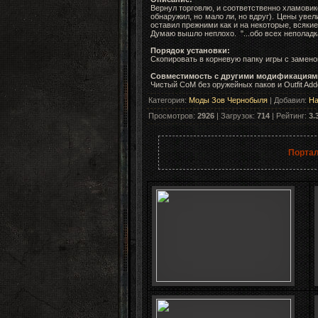
Вернул торговлю, и соответственно хламовик
обнаружил, но мало ли, но вдруг).
Цены увели
оставил прежними как и на некоторые, всякие
Думаю вышло неплохо. "...обо всех неполадк
Порядок установки:
Скопировать в корневую папку игры с замено
Совместимость с другими модификациям
Чистый СоМ без оружейных паков и Outfit Add
Категория
:
Моды Зов Чернобыля
|
Добавил
:
Ha
Просмотров
:
2926
|
Загрузок
:
714
|
Рейтинг
:
3.
Портал