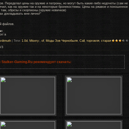
ов. Переделал цены на оружие и патроны, но могут быть какие-либо недочеты (сам не
чил, как на оружие так и на некоторые бронекостюмы. Цены на ржавое и поношенное
 там, обрезы и скорпионы.(оружие новичков)
ах докладывать мне лично!"
й файлов.
и:
on`a
rdtmuth
|
Теги
:
1.0d
,
Misery:
,
of
,
Моды Зов Чернобыля
,
Call
,
торговля
,
старая
3
/
3
 Stalker-Gaming.Ru рекомендует скачать: