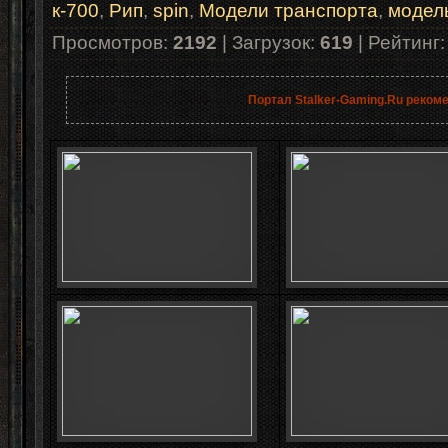
к-700
,
Рип
,
spin
,
Модели транспорта
,
модел
Просмотров
:
2192
|
Загрузок
:
619
|
Рейтинг
Портал Stalker-Gaming.Ru реком