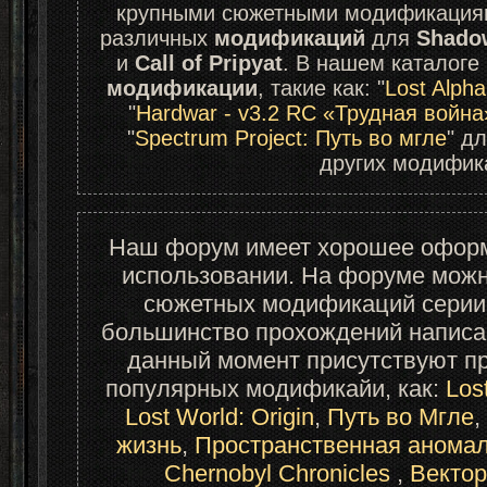
крупными сюжетными модификациям
различных 
модификаций
 для 
Shadow
и 
Call of Pripyat
модификации
, такие как: "
Lost Alpha
"
Hardwar - v3.2 RC «Трудная война
"
Spectrum Project: Путь во мгле
" дл
других модифик
Наш форум имеет хорошее оформл
использовании. На форуме можн
сюжетных модификаций серии
большинство прохождений написа
данный момент присутствуют пр
популярных модификайи, как: 
Los
Lost World: Origin
, 
Путь во Мгле
, 
жизнь
, 
Пространственная анома
Chernobyl Chronicles 
, 
Векто