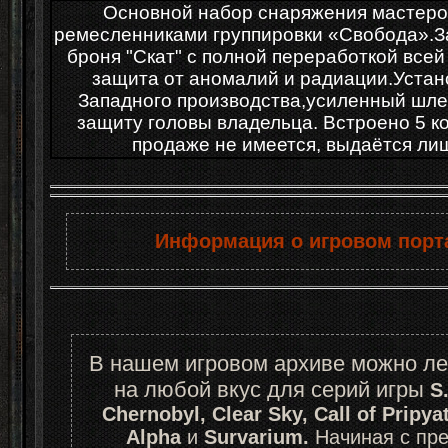
Основной набор снаряжения мастер
ремесленниками группировки «Свобода».З
броня "Скат" с полной переработкой все
защита от аномалий и радиации.Уста
Западного производства,усиленный шле
защиту головы владельца. Встроено 5 к
продаже не имеется, выдаётся л
Информация о игровом порта
В нашем игровом архиве можно ле
на любой вкус для серий игры 
S
Chernobyl, Clear Sky, Call of Pripyat
Alpha 
и
 Survarium.
 Начиная с пр