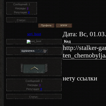
Сообщений:
1
Награды:
0
Репутация:
0
Статус:
Дата: Вс, 01.0
serj_boot
Код
http://stalker-g
ten_chernobylja
нету ссылки
Сообщений:
1
Награды:
0
Репутация:
0
Статус: