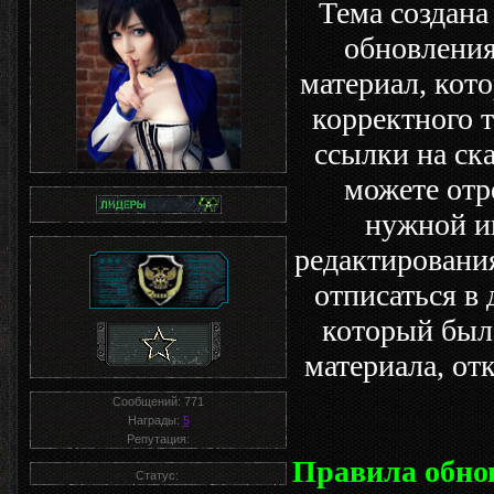
Тема создана
обновления
материал, кот
корректного 
ссылки на ск
можете отр
нужной и
редактирован
отписаться в
который был 
материала, от
Сообщений:
771
Награды:
5
Репутация:
Правила обно
Статус: