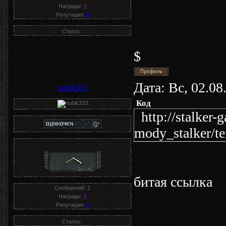
Награды:
0
Репутация:
0
Статус:
$
Дата: Вс, 02.0
nubik333
Код
http://stalker-
mody_stalker/t
битая ссылка
Сообщений:
1
Награды:
0
Репутация:
0
Статус: