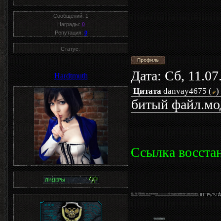
Сообщений:
1
Награды:
0
Репутация:
0
Статус:
Дата: Сб, 11.0
Hardtmuth
Цитата
danvay4675
(
)
битый файл.мод
Ссылка восста