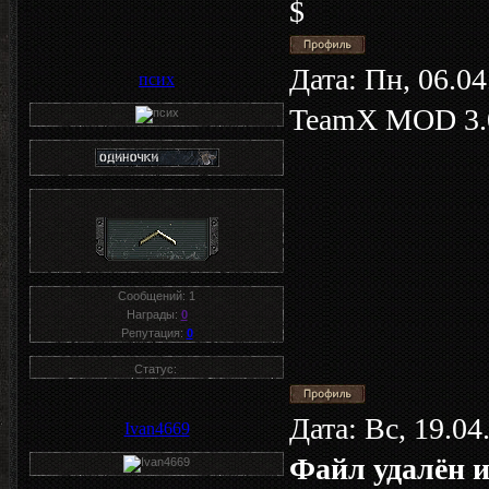
$
Дата: Пн, 06.0
псих
TeamX MOD 3.0
Сообщений:
1
Награды:
0
Репутация:
0
Статус:
Дата: Вс, 19.0
Ivan4669
Файл удалён и