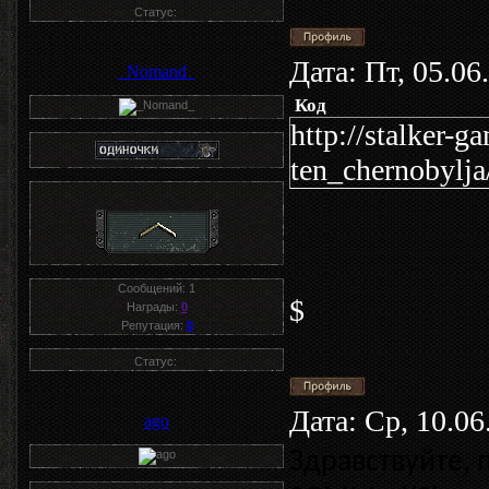
Статус:
Дата: Пт, 05.0
_Nomand_
Код
http://stalker-g
ten_chernobylja
Сообщений:
1
$
Награды:
0
Репутация:
0
Статус:
Дата: Ср, 10.0
ago
Здравствуйте, 