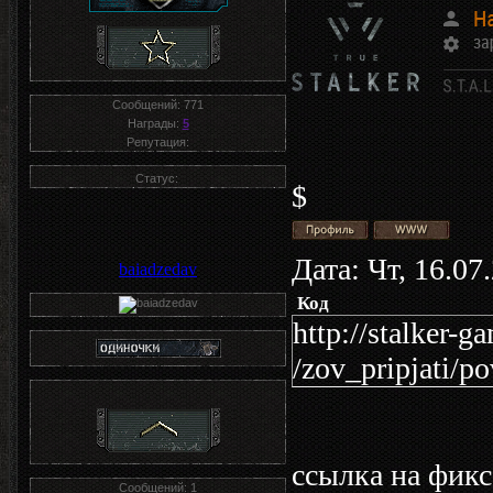
Сообщений:
771
Награды:
5
Репутация:
Статус:
$
Дата: Чт, 16.07
baiadzedav
Код
http://stalker-
/zov_pripjati/p
ссылка на фикс
Сообщений:
1