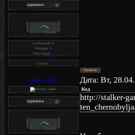
Сообщений:
1
Награды:
0
Репутация:
0
Статус:
Дата: Вт, 28.0
nikolayy-udilov
Код
http://stalker-g
ten_chernobylja