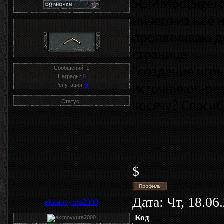
SGMMod(Sigero
ничего из неё 
пропатчиваю до
странице
Сообщений:
1
"создание игры
Награды:
0
Репутация:
0
источников-рез
Статус:
косячу? Спасиб
$
Дата: Чт, 18.06
ekimovyura2000
Код