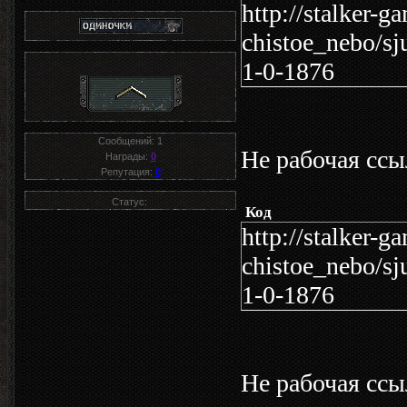
http://stalker-g
chistoe_nebo/sj
1-0-1876
Сообщений:
1
Не рабочая ссы
Награды:
0
Репутация:
0
Статус:
Код
http://stalker-g
chistoe_nebo/sj
1-0-1876
Не рабочая ссы