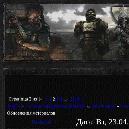
Страница
2
из
14
«
1
2
3
4
…
13
14
»
Форум
»
Основной форум World-Stalker
»
Сайт//Форум
»
Обн
Обновления материалов
Дата: Вт, 23.0
Hardtmuth