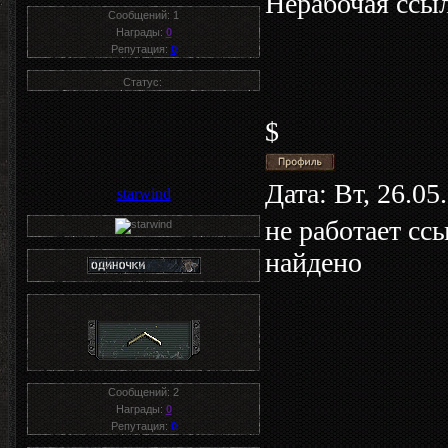
Нерабочая ссыл
Сообщений:
1
Награды:
0
Репутация:
0
Статус:
$
Дата: Вт, 26.0
starwind
не работает ссы
найдено
Сообщений:
2
Награды:
0
Репутация:
0