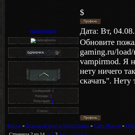
$
Дата: Вт, 04.0
vladsoghonov
Обновите пожалу
gaming.ru/load
vampirmod. Я н
нету ничего та
скачать". Нету
Сообщений:
1
Награды:
0
Репутация:
0
Статус:
Форум
»
Основной форум World-Stalker
»
Сайт//Форум
»
Обн
Страница
2
из
14
«
1
2
3
4
…
13
14
»