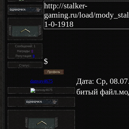
http://stalker-
gaming.ru/load/mody_stal
1-0-1918
Сообщений:
1
Награды:
0
Репутация:
0
$
Статус:
Дата: Ср, 08.0
danvay4675
битый файл.мод